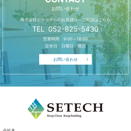
お問い合わせ
2023/01/25
施工事例追加しました。
株式会社セテックへの
お見積り・ご相談はこちら
TEL
052-825-5430
2023/01/25
2023年も宜しくお願い申し上げます。
営業時間 9:00～18:00
定休日 日曜日、祝日
2022/05/31
エアコンフィルターこまめに洗って電気代節約しましょ
お問い合わせ
う。
2021/01/19
2021年 お店やオフィスをキレイにするご提案させてく
ださい！
会社名